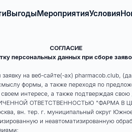
ти
Выгоды
Мероприятия
Условия
Но
СОГЛАСИЕ
тку персональных данных при сборе заяво
аявку на веб-сайте(-ах) pharmacob.club, (д
 смыслу формы, а также переходя по предло
в своем интересе, а также подтверждая сво
НИЧЕННОЙ ОТВЕТСТВЕННОСТЬЮ "ФАРМА В ЦИФ
осква, вн. тер. г. муниципальный округ Южно
атизированную и неавтоматизированную обра
виями: