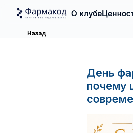
О клубе
Ценнос
Назад
День фа
почему 
совреме