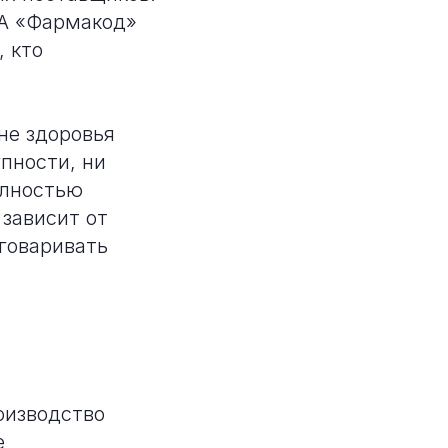
 А «Фармакод»
 кто
не здоровья
упности, ни
олностью
 зависит от
зговаривать
з
оизводство
е