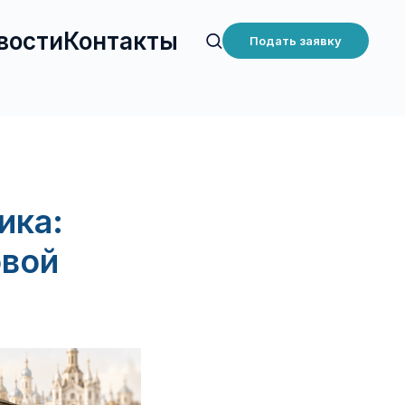
вости
Контакты
Подать заявку
ика:
овой