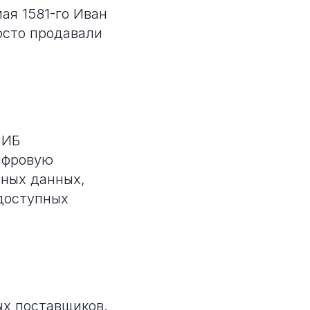
мая 1581-го Иван
осто продавали
 ИБ
цифровую
нных данных,
 доступных
ых поставщиков.