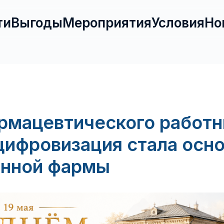
ти
Выгоды
Мероприятия
Условия
Но
рмацевтического работн
цифровизация стала осн
нной фармы