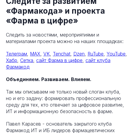
Следите за развитием
«Фармакода» и проекта
«Фарма в цифре»
Следить за новостями, мероприятиями и
материалами проекта можно на наших площадках:
Телеграм
,
MAX
,
VK
,
Tenchat
,
Dzen
,
RuTube
,
YouTube
,
Хабр
,
Сетка
,
сайт Фарма в цифре
,
сайт клуба
Фармакод
Объединяем. Развиваем. Влияем.
Так мы описываем не только новый слоган клуба,
но и его задачу: формировать профессиональную
среду для тех, кто отвечает за цифровое развитие,
ИТ и информационную безопасность в фарме.
Павел Карасев - основатель закрытого клуба
Фармакод ИТ и ИБ лидеров фармацевтических