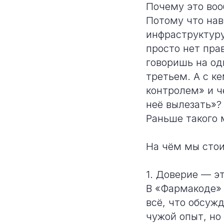
Почему это во
Потому что нав
инфраструктуру
просто нет пра
говоришь на од
третьем. А с к
контролем» и че
неё вылезать»?
Раньше такого 
На чём мы стои
1. Доверие — эт
В «Фармакоде» 
всё, что обсуж
чужой опыт, но