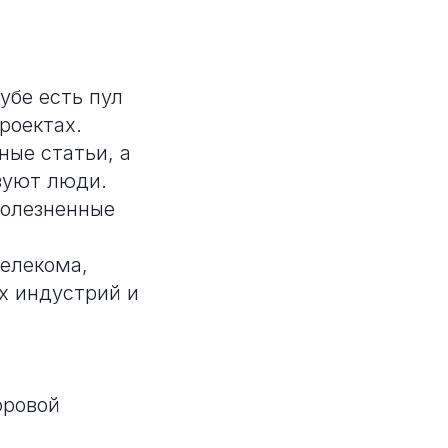
убе есть пул
роектах.
ные статьи, а
зуют люди.
болезненные
телекома,
их индустрий и
фровой