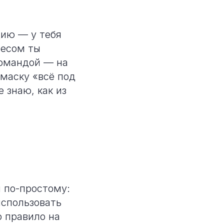
цию — у тебя
несом ты
командой — на
 маску «всё под
 знаю, как из
 по-простому:
использовать
о правило на