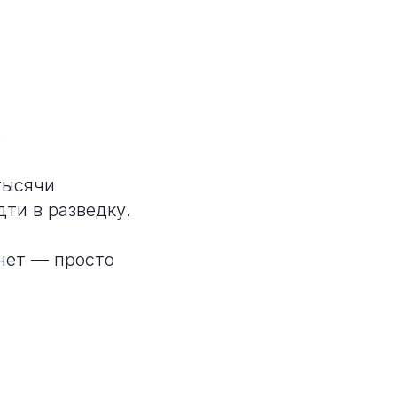
.
тысячи
дти в разведку.
 нет — просто