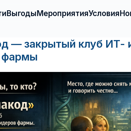
ти
Выгоды
Мероприятия
Условия
Но
д — закрытый клуб ИТ- 
 фармы