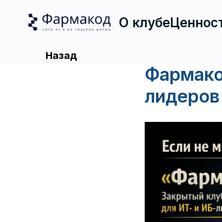
О клубе
Ценнос
Назад
Фармако
лидеров