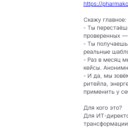
https://pharmak
Скажу главное:
- Ты перестаёш
проверенных — 
- Ты получаешь 
реальные шабло
- Раз в месяц 
кейсы. Анонимно
- И да, мы зов
ритейла, энерг
применить у се
Для кого это?
Для ИТ-директо
трансформации,