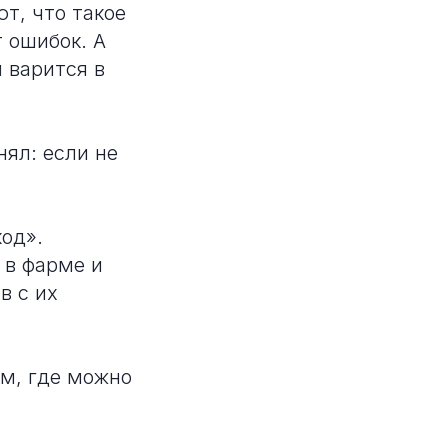
т, что такое
 ошибок. А
 варится в
нял: если не
од».
 в фарме и
в с их
ом, где можно