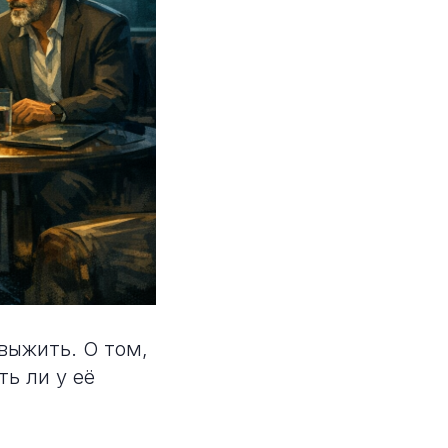
выжить. О том,
ть ли у её