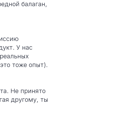
редной балаган,
миссию
укт. У нас
 реальных
 это тоже опыт).
та. Не принято
гая другому, ты