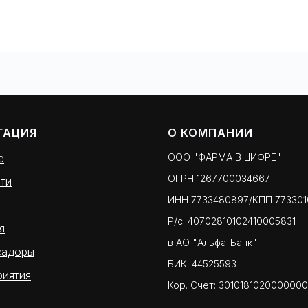
ГАЦИЯ
О КОМПАНИИ
е
ООО "ФАРМА В ЦИФРЕ"
ОГРН 1267700034667
ти
ИНН 7733480897/КПП 773301
ы
Р/с: 40702810102410005831
я
в АО "Альфа-Банк"
садоры
БИК: 44525593
иятия
Кор. Счет: 301018102000000